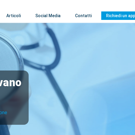
Articoli
Social Media
Contatti
Richiedi un a
avano
ione